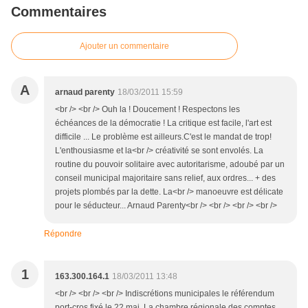
Commentaires
Ajouter un commentaire
A
arnaud parenty
18/03/2011 15:59
<br /> <br /> Ouh la ! Doucement ! Respectons les
échéances de la démocratie ! La critique est facile, l'art est
difficile ... Le problème est ailleurs.C'est le mandat de trop!
L'enthousiasme et la<br /> créativité se sont envolés. La
routine du pouvoir solitaire avec autoritarisme, adoubé par un
conseil municipal majoritaire sans relief, aux ordres... + des
projets plombés par la dette. La<br /> manoeuvre est délicate
pour le séducteur... Arnaud Parenty<br /> <br /> <br /> <br />
Répondre
1
163.300.164.1
18/03/2011 13:48
<br /> <br /> <br /> Indiscrétions municipales le référendum
port-cros fixé le 22 mai. La chambre régionale des comptes