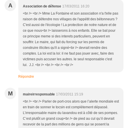
A
Association de défense
17/03/2011 16:20
<br /> <br /> Mme La Fontaine et son association n'a t'elle pas
raison de défendre nos villages de l'appétit des bétonneurs ?
C'est aussi de l'écologie ! La protection de notre nature et de
ce que nous<br /> laisserons à nos enfants. Elle se bat pour
ce principe meme si des interets particuliers, peuvent en
souffrir. Le maire, qui fait du forcing sur les permis de
construire illicites qu'il a signé<br /> devrait rendre des
comptes. La loi est la loi: il ne faut pas jouer avec, faire des
victimes puis accuser les autres. le seul responsable c'est
lui. J.J. <br /> <br /> <br /> <br />
Répondre
M
maireirresponsable
17/03/2011 15:19
<br /> <br /> Parler de port-cros alors que l’alerte mondiale est
en train de sonner le tocsin est complétement dépassé.
L’irresponsable maire du lavandou est à côté de ses pompes.
C’est plutôt un grand coup<br /> de pied au cul qu’il devrait
recevoir de la part des millions de gens qui se posent la