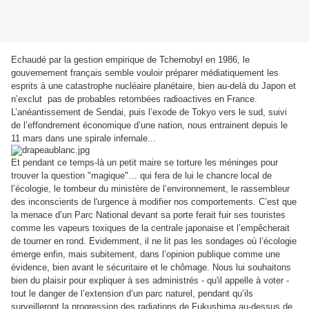
Echaudé par la gestion empirique de Tchernobyl en 1986, le
gouvernement français semble vouloir préparer médiatiquement les
esprits à une catastrophe nucléaire planétaire, bien au-delà du Japon et
n’exclut
pas de probables retombées radioactives en France.
L’anéantissement de Sendai, puis l’exode de Tokyo vers le sud, suivi
de l’effondrement économique d’une nation, nous entrainent depuis le
11 mars dans une spirale infernale...
Et pendant ce temps-là un petit maire se torture les méninges pour
trouver la question "magique"… qui fera de lui le chancre local de
l’écologie, le tombeur du ministère de l’environnement, le rassembleur
des inconscients de l'urgence à modifier nos comportements. C’est que
la menace d’un Parc National devant sa porte ferait fuir ses touristes
comme les vapeurs toxiques de la centrale japonaise et l’empêcherait
de tourner en rond. Evidemment, il ne lit pas les sondages où l’écologie
émerge enfin, mais subitement, dans l’opinion publique comme une
évidence, bien avant le sécuritaire et le chômage. Nous lui souhaitons
bien du plaisir pour expliquer à ses administrés - qu'il appelle à voter -
tout le danger de l’extension d’un parc naturel, pendant qu’ils
surveilleront la progression des radiations de Fukushima au-dessus de