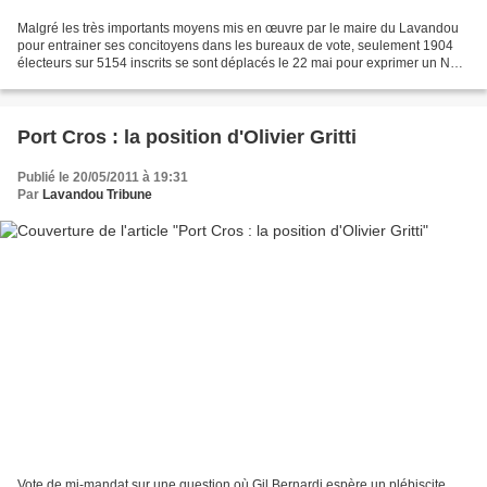
Malgré les très importants moyens mis en œuvre par le maire du Lavandou
pour entrainer ses concitoyens dans les bureaux de vote, seulement 1904
électeurs sur 5154 inscrits se sont déplacés le 22 mai pour exprimer un NON
massif {88,92% NON pour 11,08%...
Port Cros : la position d'Olivier Gritti
Publié le 20/05/2011 à 19:31
Par
Lavandou Tribune
Vote de mi-mandat sur une question où Gil Bernardi espère un plébiscite,