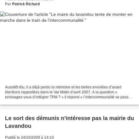
Par
Patrick Richard
Aussitôt élu, il a déjà perdu la mémoire et les belles envolées d’avant
élections rapportées dans le Var Matin d’avril 2007. A la question «
envisagez-vous d’intégrer TPM ? » il répond « l’intercommunalité se passe
bien avec Bormes. On fait partie du...
Le sort des démunis n’intéresse pas la mairie du
Lavandou
Publié le 24/10/2009 à 14:15