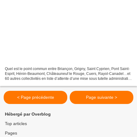
Quel est le point commun entre Briançon, Grigny, Saint Cyprien, Pont Saint-
Esprit, Hénin-Beaumont, Châteauneuf le Rouge, Cuers, Rayol-Canadel…et
60 autres collectivités en liste d’attente d’une mise sous tutelle administrative
? Leurs comptes… dans le...
< Page précédente
Page suivante >
Hébergé par Overblog
Top articles
Pages