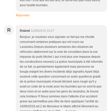
eux non ! d'où aux fils des ans, le ras-le-bol que nous avons
pour lesdits touristes.
Répondre
R
Roland
11/08/2019 10:27
Bonjour ,je voudrais vous signaler un fait qui me révolte
concernant certaines pratiques qui ont cours au
Lavandou.Depuis plusieurs semaines des dizaines de
véhicules stationnent sur la voie de circulation,dans la rue
impasse du puits Michel ( qui n'est plus une impasse depuis
les constructions neuves) La police municipale à été informée
de ce fait ,la gendarmerie également mais personne ne
bouge,malgré les divers incidents déjà signalés.Ayant déjà
soulevé cette question concernant un autre quartier,le gradé
de la police municipale m'avait déclaré sans rougir qu'il y
avait un code de la route pour les touristes qui ne sont là que
deux mois et un autre pour les gens du lavandou.Je trouve
cela honteux !!! Nous sommes dans l'attente d'un accident
grave qui permettras peu être de faire appliquer l’arrêté du
16/06/2018 art.2 de Monsieur le Maire affiché fièrement au