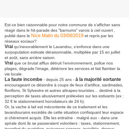
Est-ce bien raisonnable pour notre commune de s’afficher sans
réagir dans le hit-parade des "barnums" varois à ciel ouvert ,
Nice Matin du 03/08/2019
publié dans le
et repris par les
réseaux sociaux?
Vrai
qu’inexorablement le Lavandou, s’enfonce dans une
surpopulation estivale déraisonnable, multipliée par 15 en juillet
et août, sans arrière saison.
Vrai
que ce brutal afflux détruit l’environnement, pollue nos
plages, dégrade l’image, détériore les services et fait flamber la
vie locale.
La faute incombe
à la majorité sortante
- depuis 25 ans -
encourageant ce désordre à coups de feux d’artifice, sardinades,
flonflons, St Sylvestre et autres attrapes-touristes… destiné à la
perception de taxes abusivement prélevées sur les estivants (ex :
32 € le stationnement horodateurs de 24 h).
Or, la vache à lait est mécontente de ce traitement et les
lavandourains excédés de cette situation confisquant leur espace
si chèrement acquis. Elle les entraîne - malgré eux - dans une
spirale dont ils se passeraient volontiers : taxes, stationnement,
inconfort du quotidien, nuisances sonores, incivilités, drogue,