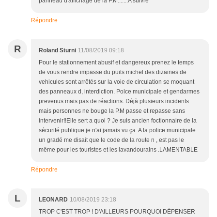
panneau d'affichage de la P.M.......A suivre
Répondre
R
Roland Sturni
11/08/2019 09:18
Pour le stationnement abusif et dangereux prenez le temps
de vous rendre impasse du puits michel des dizaines de
vehicules sont arrêtés sur la voie de circulation se moquant
des panneaux d, interdiction. Polce municipale et gendarmes
prevenus mais pas de réactions. Déjà plusieurs incidents
mais personnes ne bouge la P.M passe et repasse sans
intervenir!!Elle sert a quoi ? Je suis ancien foctionnaire de la
sécurité publique je n'ai jamais vu ça. A la police municipale
un gradé me disait que le code de la route n , est pas le
même pour les touristes et les lavandourains .LAMENTABLE
Répondre
L
LEONARD
10/08/2019 23:18
TROP C'EST TROP ! D'AILLEURS POURQUOI DÉPENSER