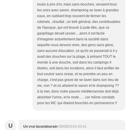
loués à prix d'or, mais sans douches, venaient tous
les soirs avec savon, shampoing se laver à grandes
eaux, en oubliant trop souvent de fermer les
robinets...résultat , un tolé général, des contribuables
de l'époque, qui ont trouvé à juste titre, que ce
gaspillage devait cesser.....alors il est facile
d'imaginer actuellement dans la société dans
laquelle nous devons vivre, des gens sans gène,
sans aucune éducation, ce qu'ils se passerait si il y
avait des douches sur la plage, à présent TOUT le
monde à une douche, soit dans les campings 4
étoiles, soit dans les locations, alors il faut arrêter de
tout vouloir sans cesse, et se prendre un peu en
charge, c'est pas grave de se laver dans son lieu de
vie, non ? et où allaient le savon et le shampoing ??
à la mer, donc notre pauvre méditerrannée doit déjà
absorber l'urine, et le reste.......car même constats
pour les WC qui étaient bouchés en permanence !!
U
Un vrai lavandourain
06/08/2019 20:41