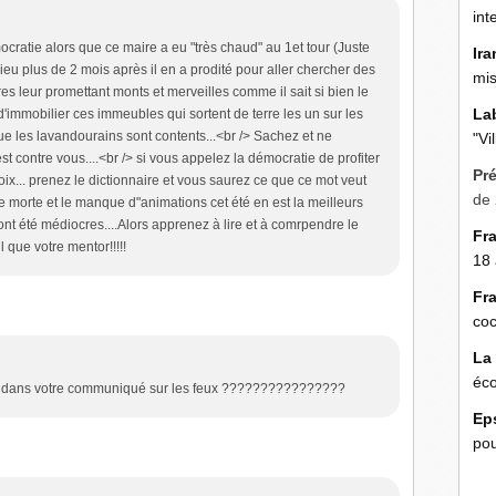
int
ratie alors que ce maire a eu "très chaud" au 1et tour (Juste
Ira
ieu plus de 2 mois après il en a prodité pour aller chercher des
mis
es leur promettant monts et merveilles comme il sait si bien le
La
 d'immobilier ces immeubles qui sortent de terre les un sur les
ue les lavandourains sont contents...<br /> Sachez et ne
"Vi
est contre vous....<br /> si vous appelez la démocratie de profiter
Pr
ix... prenez le dictionnaire et vous saurez ce que ce mot veut
de 
le morte et le manque d"animations cet été en est la meilleurs
 ont été médiocres....Alors apprenez à lire et à comrpendre le
Fr
 que votre mentor!!!!!
18 
Fr
coc
La
éco
s dans votre communiqué sur les feux ????????????????
Ep
pou