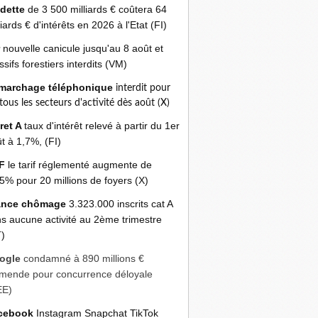
 dette
de 3 500 milliards € coûtera 64
liards € d'intérêts en 2026 à l'Etat (FI)
r
nouvelle canicule jusqu'au 8 août et
sifs forestiers interdits (VM)
marchage téléphonique
interdit pour
 tous les secteurs d'activité dès août (X)
ret A
taux d'intérêt relevé à partir du 1er
t à 1,7%, (FI)
F
le tarif réglementé augmente de
5% pour 20 millions de foyers (X)
ance chômage
3.323.000 inscrits cat A
s aucune activité au 2ème trimestre
)
ogle
condamné à 890 millions €
mende pour concurrence déloyale
EE)
cebook
Instagram Snapchat TikTok