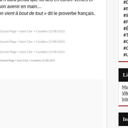
#
 son avenir en main…
#P
n vient à bout de tout »
dit le proverbe français.
#S
#F
#É
#T
#C
#C
#
 Grande Plage + Saint Clair + Cavalière 12/08/2021
L
Mai
Vil
Int
I