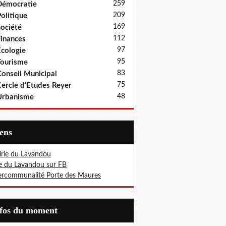
259
Démocratie
209
olitique
169
ociété
112
inances
97
cologie
95
ourisme
83
onseil Municipal
75
ercle d'Etudes Reyer
48
Urbanisme
iens
rie du Lavandou
le du Lavandou sur FB
ercommunalité Porte des Maures
nfos du moment