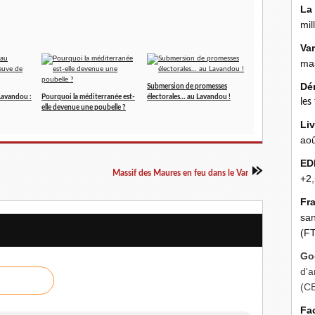
La
mil
Va
mas
Dé
Submersion de promesses
Lavandou :
Pourquoi la méditerranée est-
électorales… au Lavandou !
les
elle devenue une poubelle ?
Liv
aoû
ED
Massif des Maures en feu dans le Var
+2,
Fr
san
(FT
Go
d'a
(C
Fa