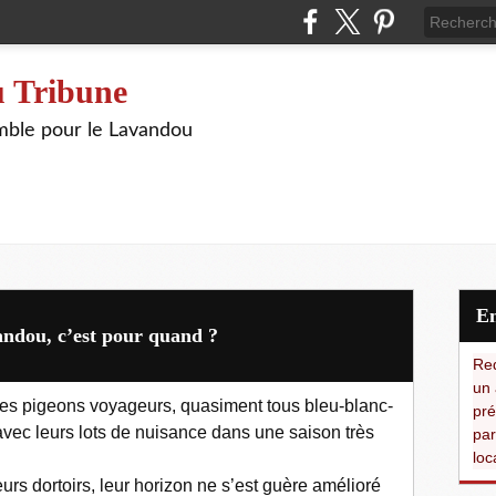
 Tribune
ble pour le Lavandou
andou, c’est pour quand ?
Red
un 
. les pigeons voyageurs, quasiment tous bleu-blanc-
pré
vec leurs lots de nuisance dans une saison très
par
loc
urs dortoirs, leur horizon ne s’est guère amélioré