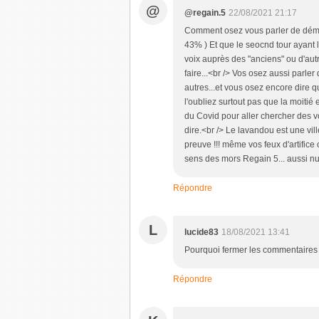
@
@regain.5
22/08/2021 21:17
Comment osez vous parler de démoc
43% ) Et que le seocnd tour ayant l
voix auprès des "anciens" ou d'autr
faire...<br /> Vos osez aussi parler
autres...et vous osez encore dire q
l'oubliez surtout pas que la moitié 
du Covid pour aller chercher des vo
dire.<br /> Le lavandou est une vil
preuve !!! même vos feux d'artifice
sens des mors Regain 5... aussi nul
Répondre
L
lucide83
18/08/2021 13:41
Pourquoi fermer les commentaire
Répondre