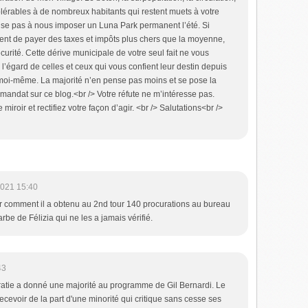
ntolérables à de nombreux habitants qui restent muets à votre
ise pas à nous imposer un Luna Park permanent l’été. Si
nt de payer des taxes et impôts plus chers que la moyenne,
sécurité. Cette dérive municipale de votre seul fait ne vous
’égard de celles et ceux qui vous confient leur destin depuis
moi-même. La majorité n’en pense pas moins et se pose la
e mandat sur ce blog.<br /> Votre réfute ne m’intéresse pas.
roir et rectifiez votre façon d’agir. <br /> Salutations<br />
2021 15:40
r comment il a obtenu au 2nd tour 140 procurations au bureau
barbe de Félizia qui ne les a jamais vérifié.
43
ratie a donné une majorité au programme de Gil Bernardi. Le
ecevoir de la part d'une minorité qui critique sans cesse ses