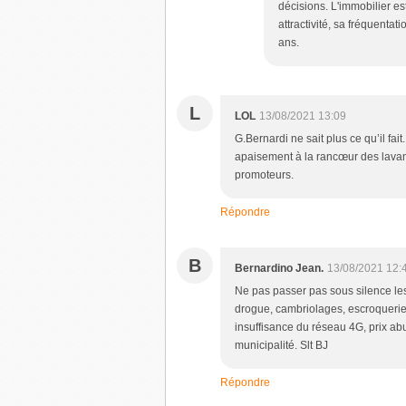
décisions. L'immobilier 
attractivité, sa fréquenta
ans.
L
LOL
13/08/2021 13:09
G.Bernardi ne sait plus ce qu’il fai
apaisement à la rancœur des lavand
promoteurs.
Répondre
B
Bernardino Jean.
13/08/2021 12:
Ne pas passer pas sous silence les
drogue, cambriolages, escroquerie à 
insuffisance du réseau 4G, prix abu
municipalité. Slt BJ
Répondre