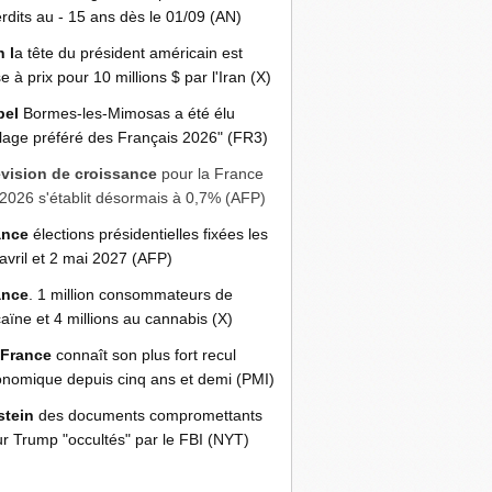
erdits au - 15 ans dès le 01/09 (AN)
n l
a tête du président américain est
e à prix pour 10 millions $ par l'Iran (X)
bel
Bormes-les-Mimosas a été élu
llage préféré des Français 2026" (FR3)
évision de croissance
pour la France
2026 s'établit désormais à 0,7% (AFP)
ance
élections présidentielles fixées les
avril et 2 mai 2027 (AFP)
ance
. 1 million consommateurs de
aïne et 4 millions au cannabis (X)
 France
connaît son plus fort recul
nomique depuis cinq ans et demi (PMI)
stein
des documents compromettants
r Trump "occultés" par le FBI (NYT)