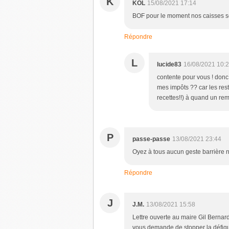
K
KOL
15/08/2021 17:14
BOF pour le moment nos caisses se 
Répondre
L
lucide83
16/08/2021 10:
contente pour vous ! donc p
mes impôts ?? car les rest
recettes!!) à quand un re
P
passe-passe
13/08/2021 23:44
Oyez à tous aucun geste barrière n
Répondre
J
J.M.
13/08/2021 15:58
Lettre ouverte au maire Gil Bernard
vous demande de stopper la défigura