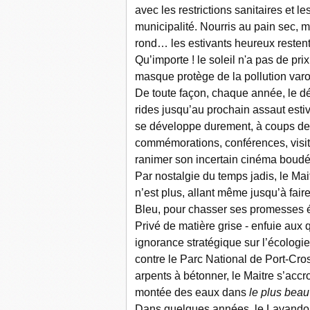
avec les restrictions sanitaires et l
municipalité. Nourris au pain sec, ma
rond… les estivants heureux resten
Qu’importe ! le soleil n'a pas de pr
masque protège de la pollution varo
De toute façon, chaque année, le déc
rides jusqu’au prochain assaut esti
se développe durement, à coups de c
commémorations, conférences, visi
ranimer son incertain cinéma boudé 
Par nostalgie du temps jadis, le Mait
n’est plus, allant même jusqu’à fai
Bleu, pour chasser ses promesses é
Privé de matière grise - enfuie aux 
ignorance stratégique sur l’écologie 
contre le Parc National de Port-Cros
arpents à bétonner, le Maitre s’accr
montée des eaux dans
le plus beau
Dans quelques années, le Lavandou 