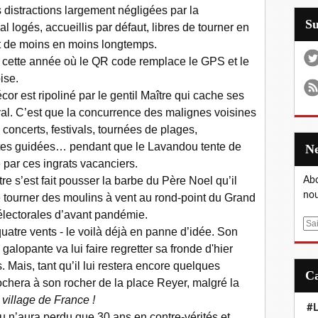
es distractions largement négligées par la
S
l logés, accueillis par défaut, libres de tourner en
t de moins en moins longtemps.
ix cette année où le QR code remplace le GPS et le
ise.
or est ripoliné par le gentil Maître qui cache ses
val. C’est que la concurrence des malignes voisines
oncerts, festivals, tournées de plages,
tes guidées… pendant que le Lavandou tente de
par ces ingrats vacanciers.
re s’est fait pousser la barbe du Père Noel qu’il
Abo
nou
re tourner des moulins à vent au rond-point du Grand
lectorales d’avant pandémie.
E
quatre vents - le voilà déjà en panne d’idée. Son
m
galopante va lui faire regretter sa fronde d'hier
a
. Mais, tant qu’il lui restera encore quelques
i
ochera à son rocher de la place Reyer, malgré la
l
 village de France !
#L
n’aura perdu que 30 ans en contre-vérités et