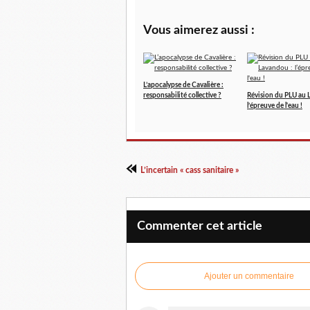
Vous aimerez aussi :
L’apocalypse de Cavalière :
responsabilité collective ?
Révision du PLU au 
l’épreuve de l'eau !
L’incertain « cass sanitaire »
Commenter cet article
Ajouter un commentaire