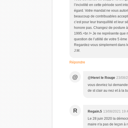
l’incivilité en cette période sont i
égard. Votre mandat ne vous autor
beaucoup de contribuables accepte
c’est pour leur tranquillité et leur 
honore pas. Changez de posture à l
1995.<br /> Je ne représente que 
question de l’utilité de votre 5 èm
Regardez-vous simplement dans le mi
J.M.
Répondre
@
@Henri le Rouge
23/08/
vous devriez lui demande
de st clair au nez et à la 
R
Regain.5
13/08/2021 19:
Le 28 juin 2020 la démoc
maire n'a pas de leçon à r