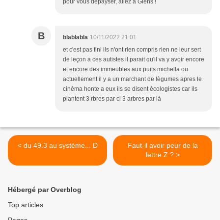
pour vous dépayser, allez à Giens !
B
blablabla
10/11/2022 21:01
et c'est pas fini ils n'ont rien compris rien ne leur sert
de leçon a ces autistes il parait qu'il va y avoir encore
et encore des immeubles aux puits michella ou
actuellement il y a un marchant de lègumes apres le
cinéma honte a eux ils se disent écologistes car ils
plantent 3 rbres par ci 3 arbres par là
< du 49.3 au système... D
Faut-il avoir peur de la
lettre Z ? >
Hébergé par Overblog
Top articles