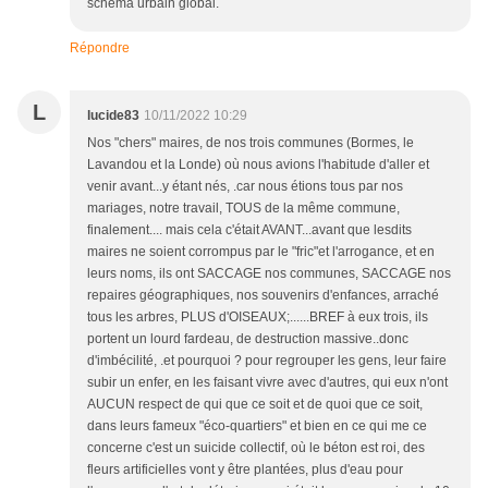
schéma urbain global.
Répondre
L
lucide83
10/11/2022 10:29
Nos "chers" maires, de nos trois communes (Bormes, le
Lavandou et la Londe) où nous avions l'habitude d'aller et
venir avant...y étant nés, .car nous étions tous par nos
mariages, notre travail, TOUS de la même commune,
finalement.... mais cela c'était AVANT...avant que lesdits
maires ne soient corrompus par le "fric"et l'arrogance, et en
leurs noms, ils ont SACCAGE nos communes, SACCAGE nos
repaires géographiques, nos souvenirs d'enfances, arraché
tous les arbres, PLUS d'OISEAUX;......BREF à eux trois, ils
portent un lourd fardeau, de destruction massive..donc
d'imbécilité, .et pourquoi ? pour regrouper les gens, leur faire
subir un enfer, en les faisant vivre avec d'autres, qui eux n'ont
AUCUN respect de qui que ce soit et de quoi que ce soit,
dans leurs fameux "éco-quartiers" et bien en ce qui me ce
concerne c'est un suicide collectif, où le béton est roi, des
fleurs artificielles vont y être plantées, plus d'eau pour