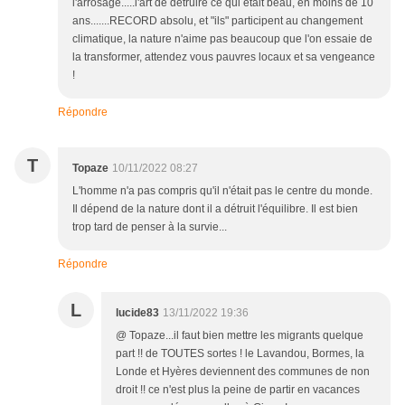
l'arrosage.....l'art de détruire ce qui était beau, en moins de 10
ans.......RECORD absolu, et "ils" participent au changement
climatique, la nature n'aime pas beaucoup que l'on essaie de
la transformer, attendez vous pauvres locaux et sa vengeance
!
Répondre
T
Topaze
10/11/2022 08:27
L'homme n'a pas compris qu'il n'était pas le centre du monde.
Il dépend de la nature dont il a détruit l'équilibre. Il est bien
trop tard de penser à la survie...
Répondre
L
lucide83
13/11/2022 19:36
@ Topaze...il faut bien mettre les migrants quelque
part !! de TOUTES sortes ! le Lavandou, Bormes, la
Londe et Hyères deviennent des communes de non
droit !! ce n'est plus la peine de partir en vacances