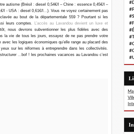
#
re autisme (Brésil : diesel 0,54€/l – Chine : essence 0,45€/l –
#P
,41€/l - USA : diesel 0,61€/l…). Vous ne voyez certainement pas
#S
enclavée au bout de la départementale 559 ? Pourtant si les
ussi leurs comptes.
L’accès au Lavandou devient un luxe et
#F
ntôt, nous devrons subventionner les plus fidèles avec des
#É
ns la vie de tous les jours, essayez de ne pas prendre votre
#T
avec les logiques économiques qu’elle range au placard des
#C
yeux sur les réformes à entreprendre dans les collectivités.
#C
 restructurer …bof ! les prochaines vacances au Lavandou c’est
#
L
Mai
Vil
Int
I