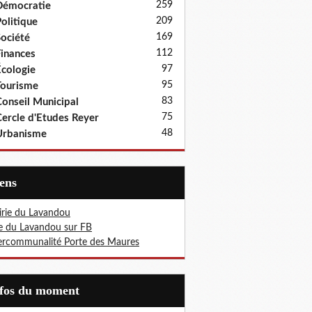
259
Démocratie
209
olitique
169
ociété
112
inances
97
cologie
95
ourisme
83
onseil Municipal
75
ercle d'Etudes Reyer
48
Urbanisme
iens
rie du Lavandou
le du Lavandou sur FB
ercommunalité Porte des Maures
nfos du moment