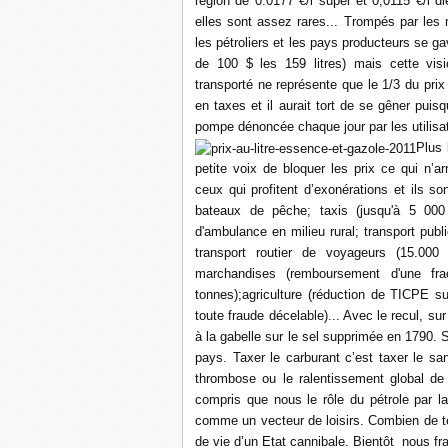
région de 0.0177 €/l super et 0,0115 €/l d
elles sont assez rares... Trompés par les 
les pétroliers et les pays producteurs se ga
de 100 $ les 159 litres) mais cette vision
transporté ne représente que le 1/3 du prix 
en taxes et il aurait tort de se gêner puis
pompe dénoncée chaque jour par les utilisa
Plus 
petite voix de bloquer les prix ce qui n’ar
ceux qui profitent d’exonérations et ils s
bateaux de pêche; taxis (jusqu'à 5 000 
d'ambulance en milieu rural; transport publ
transport routier de voyageurs (15.000 
marchandises (remboursement d'une fr
tonnes);agriculture (réduction de TICPE sur
toute fraude décelable)... Avec le recul, 
à la gabelle sur le sel supprimée en 1790. Sa
pays. Taxer le carburant c’est taxer le sa
thrombose ou le ralentissement global d
compris que nous le rôle du pétrole par la
comme un vecteur de loisirs. Combien de te
de vie d’un Etat cannibale. Bientôt nous fr