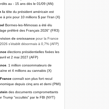
erdits au - 15 ans dès le 01/09 (AN)
n l
a tête du président américain est
e à prix pour 10 millions $ par l'Iran (X)
bel
Bormes-les-Mimosas a été élu
llage préféré des Français 2026" (FR3)
évision de croissance
pour la France
2026 s'établit désormais à 0,7% (AFP)
ance
élections présidentielles fixées les
avril et 2 mai 2027 (AFP)
ance
. 1 million consommateurs de
aïne et 4 millions au cannabis (X)
 France
connaît son plus fort recul
nomique depuis cinq ans et demi (PMI)
stein
des documents compromettants
r Trump "occultés" par le FBI (NYT)