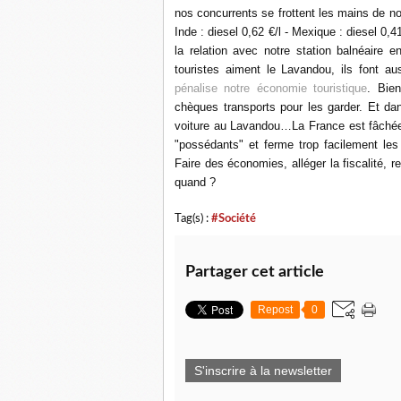
nos concurrents se frottent les mains de not
Inde : diesel 0,62 €/l - Mexique : diesel 0
la relation avec notre station balnéaire 
touristes aiment le Lavandou, ils font a
pénalise notre économie touristique
. Bie
chèques transports pour les garder. Et da
voiture
au Lavandou…La France est fâchée 
"possédants" et ferme trop facilement les 
Faire des économies, alléger la fiscalité,
quand ?
Tag(s) :
#Société
Partager cet article
Repost
0
S'inscrire à la newsletter