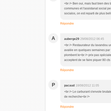
<br /> Ben oui, mais faut bien des t
communes et l'assistanat social pe
socialos, on est reparti de plus bell
Répondre
A
auberge29
29/08/2012 06:45
<br /> Restaurateur du lavandou un
avalée en quelques semaines par u
plombent le<br /> prix pas spécial
acceptent de se faire piquer 80 cts pa
Répondre
P
pacaud
18/08/2012 11:05
<br /> Le carburant s'envole brut
de recherche<br />
Répondre