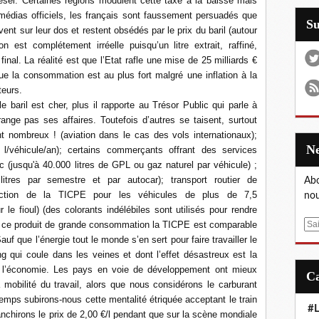
iesel. Certaines régions modulent cette taxe à la baisse mais
médias officiels, les français sont faussement persuadés que
S
vent sur leur dos et restent obsédés par le prix du baril (autour
 est complétement irréelle puisqu’un litre extrait, raffiné,
final. La réalité est que l’Etat rafle une mise de 25 milliards €
que la consommation est au plus fort malgré une inflation à la
teurs.
le baril est cher, plus il rapporte au Trésor Public qui parle à
range pas ses affaires. Toutefois d’autres se taisent, surtout
ont nombreux ! (aviation dans le cas des vols internationaux);
l/véhicule/an); certains commerçants offrant des services
ic (jusqu'à 40.000 litres de GPL ou gaz naturel par véhicule) ;
litres par semestre et par autocar); transport routier de
Abo
action de la TICPE pour les véhicules de plus de 7,5
nou
 le fioul) (des colorants indélébiles sont utilisés pour rendre
sur ce produit de grande consommation la TICPE est comparable
E
uf que l’énergie tout le monde s’en sert pour faire travailler le
m
ng qui coule dans les veines et dont l’effet désastreux est la
a
e l’économie. Les pays en voie de développement ont mieux
i
 mobilité du travail, alors que nous considérons le carburant
l
mps subirons-nous cette mentalité étriquée acceptant le train
#L
anchirons le prix de 2,00 €/l pendant que sur la scène mondiale