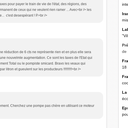
axes pour payer le train de vie de l'état, des régions, des
int
rmanent de ceux qui ne veulent rien ramer ... Avec<br /> les
Ira
e... c'est desespérant ! P.<br />
mis
La
"Vi
Pr
de 
e réduction de 6 cts ne représente rien et en plus elle sera
ne nouvelmle augmentation. Ce sont les taxes de l'Etat qui
Fr
ement Total ou le pompiste smicard. Bravo les veaux qui
18 
r litron et gueulent sur les producteurs !!!!!!!!!!<br />
Fr
coc
La
éco
alement. Cherchez une pompe pas chère en utilisant ce moteur
Ep
pou