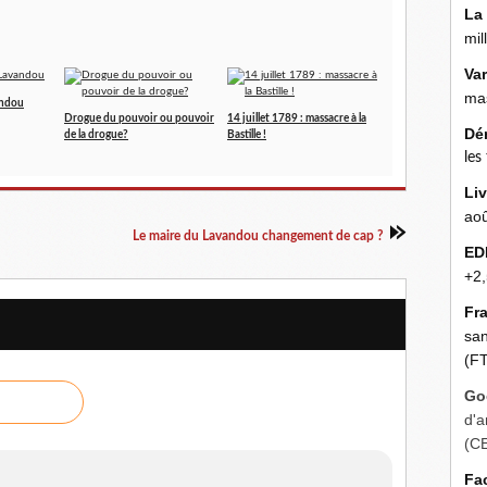
La
mil
Va
mas
andou
Drogue du pouvoir ou pouvoir
14 juillet 1789 : massacre à la
Dé
de la drogue?
Bastille !
les
Liv
aoû
Le maire du Lavandou changement de cap ?
ED
+2,
Fr
san
(FT
Go
d'a
(C
Fa