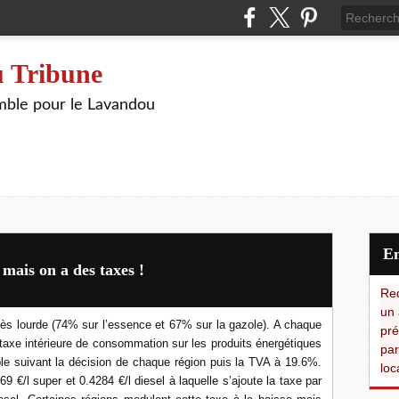
 Tribune
ble pour le Lavandou
mais on a des taxes !
Red
un 
rès lourde (74% sur l’essence et 67% sur la gazole).
A chaque
pré
E (taxe intérieure de consommation sur les produits énergétiques
par
ble suivant la décision de chaque région puis la TVA à 19.6%.
loc
€/l super et 0.4284 €/l diesel à laquelle s’ajoute la taxe par