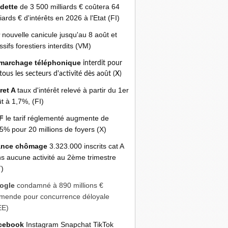
 dette
de 3 500 milliards € coûtera 64
liards € d'intérêts en 2026 à l'Etat (FI)
r
nouvelle canicule jusqu'au 8 août et
sifs forestiers interdits (VM)
marchage téléphonique
interdit pour
 tous les secteurs d'activité dès août (X)
ret A
taux d'intérêt relevé à partir du 1er
t à 1,7%, (FI)
F
le tarif réglementé augmente de
5% pour 20 millions de foyers (X)
ance chômage
3.323.000 inscrits cat A
s aucune activité au 2ème trimestre
)
ogle
condamné à 890 millions €
mende pour concurrence déloyale
EE)
cebook
Instagram Snapchat TikTok