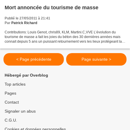
Mort annoncée du tourisme de masse
Publié le 27/05/2011 à 21:41
Par
Patrick Richard
Contributions: Louis Genot, chris89, KLM, Martini.C,VVE L’évolution du
tourisme de masse a fait les joies du béton des 30 dernières années mais
connait depuis 5 ans un puissant retournement vers les lieux protégeant la
nature et contribuant au développement...
< Page précédente
Page suivante >
Hébergé par Overblog
Top articles
Pages
Contact
Signaler un abus
C.G.U.
Cookies et données personnelles