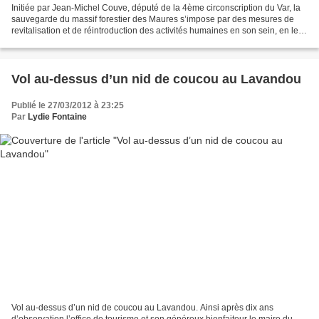
Initiée par Jean-Michel Couve, député de la 4ème circonscription du Var, la
sauvegarde du massif forestier des Maures s’impose par des mesures de
revitalisation et de réintroduction des activités humaines en son sein, en le
liant aux richesses de son...
Vol au-dessus d’un nid de coucou au Lavandou
Publié le 27/03/2012 à 23:25
Par
Lydie Fontaine
Vol au-dessus d’un nid de coucou au Lavandou. Ainsi après dix ans
d’observation l’office de tourisme et son généreux bienfaiteur le maire du