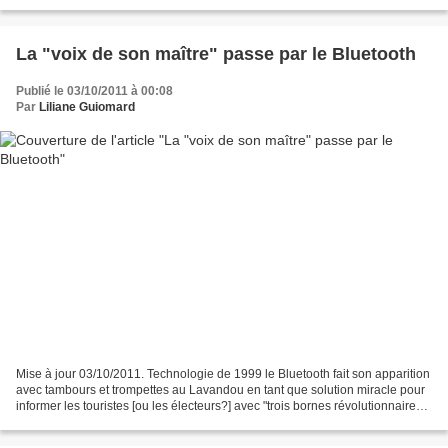
la plateforme...
La "voix de son maître" passe par le Bluetooth
Publié le 03/10/2011 à 00:08
Par
Liliane Guiomard
Mise à jour 03/10/2011. Technologie de 1999 le Bluetooth fait son apparition
avec tambours et trompettes au Lavandou en tant que solution miracle pour
informer les touristes [ou les électeurs?] avec "trois bornes révolutionnaires".
L’Epic ignore que depuis...