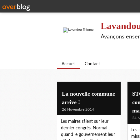
Lavandou
Avançons ensem
Accueil
Contact
La nouvelle commune
STO
arrive !
con
26 Novembre 2014
ma
24 
Les maires râlent sur leur
dernier congrès. Normal ,
Les m
quand le gouvernement leur
miss