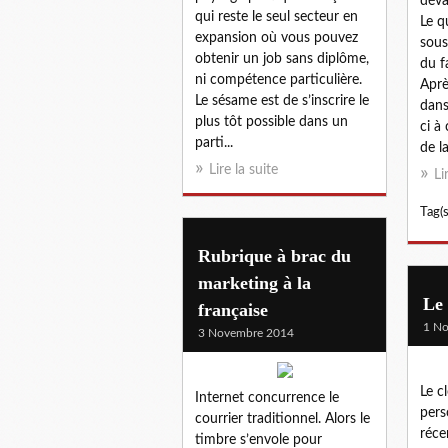
déva
qui reste le seul secteur en
Le q
expansion où vous pouvez
sous
obtenir un job sans diplôme,
du f
ni compétence particulière.
Aprè
Le sésame est de s’inscrire le
dans
plus tôt possible dans un
ci à
parti...
de la
Lire la suite
Li
Tag(s
Rubrique à brac du
marketing à la
Le 
française
1 N
3 Novembre 2014
Le c
Internet concurrence le
pers
courrier traditionnel. Alors le
réce
timbre s’envole pour