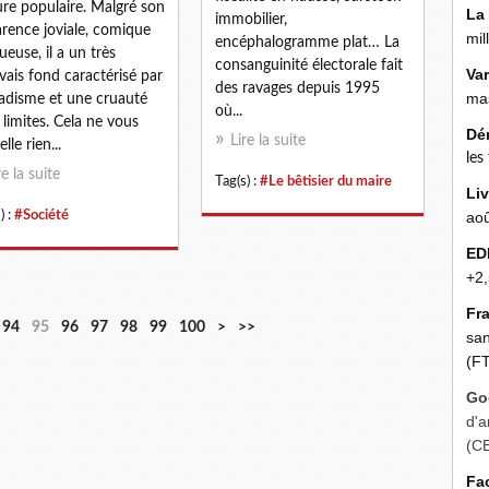
ure populaire. Malgré son
La
immobilier,
rence joviale, comique
mil
encéphalogramme plat… La
ueuse, il a un très
consanguinité électorale fait
Va
ais fond caractérisé par
des ravages depuis 1995
mas
adisme et une cruauté
où...
 limites. Cela ne vous
Dé
Lire la suite
lle rien...
les
re la suite
Tag(s) :
#Le bêtisier du maire
Liv
) :
#Société
aoû
ED
+2,
Fr
94
95
96
97
98
99
100
>
>>
san
(FT
Go
d'a
(C
Fa