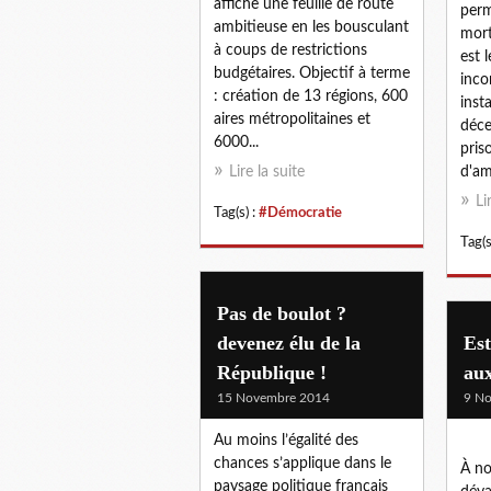
affiche une feuille de route
perm
ambitieuse en les bousculant
mort
à coups de restrictions
est 
budgétaires. Objectif à terme
inco
: création de 13 régions, 600
inst
aires métropolitaines et
déce
6000...
pris
Lire la suite
d'am
Li
Tag(s) :
#Démocratie
Tag(s
Pas de boulot ?
devenez élu de la
Est
République !
aux
15 Novembre 2014
9 N
Au moins l’égalité des
chances s’applique dans le
À no
paysage politique français