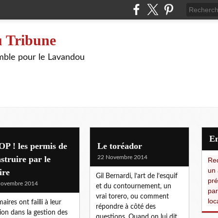
 Tribune
ble pour le Lavandou
P ! les permis de
Le toréador
struire par le
22 Novembre 2014
Red
un 
ire
Gil Bernardi, l’art de l’esquif
pré
Novembre 2014
et du contournement, un
par
vrai torero, ou comment
loc
aires ont failli à leur
répondre à côté des
ion dans la gestion des
questions. Quand on lui dit