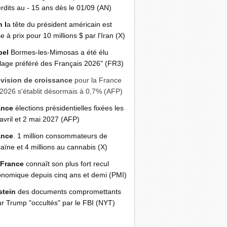
erdits au - 15 ans dès le 01/09 (AN)
n l
a tête du président américain est
e à prix pour 10 millions $ par l'Iran (X)
bel
Bormes-les-Mimosas a été élu
llage préféré des Français 2026" (FR3)
évision de croissance
pour la France
2026 s'établit désormais à 0,7% (AFP)
ance
élections présidentielles fixées les
avril et 2 mai 2027 (AFP)
ance
. 1 million consommateurs de
aïne et 4 millions au cannabis (X)
 France
connaît son plus fort recul
nomique depuis cinq ans et demi (PMI)
stein
des documents compromettants
r Trump "occultés" par le FBI (NYT)