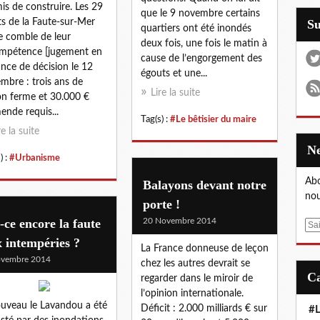
is de construire. Les 29
que le 9 novembre certains
s de la Faute-sur-Mer
S
quartiers ont été inondés
le comble de leur
deux fois, une fois le matin à
mpétence [jugement en
cause de l’engorgement des
ance de décision le 12
égouts et une...
mbre : trois ans de
Lire la suite
on ferme et 30.000 €
ende requis...
Tag(s) :
#Le bêtisier du maire
re la suite
) :
#Urbanisme
Abo
Balayons devant notre
nou
porte !
-ce encore la faute
20 Novembre 2014
E
m
 intempéries ?
La France donneuse de leçon
a
ovembre 2014
chez les autres devrait se
i
regarder dans le miroir de
l
l’opinion internationale.
uveau le Lavandou a été
Déficit : 2.000 milliards € sur
#L