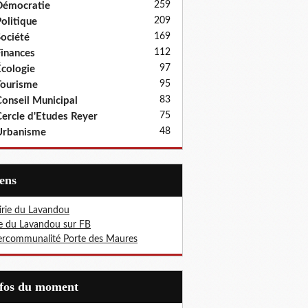
259
Démocratie
209
olitique
169
ociété
112
inances
97
cologie
95
ourisme
83
onseil Municipal
75
ercle d'Etudes Reyer
48
Urbanisme
iens
rie du Lavandou
le du Lavandou sur FB
ercommunalité Porte des Maures
nfos du moment