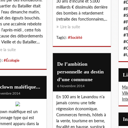
sté par des inondations.
30 ans d’incurie et 5.000
#
uartier du Batailler était
milliards € dissimulés derrière
#P
 l'eau dimanche matin,
des bombes à retardement
#S
ait des égouts bouchés.
(retraite des fonctionnaires,...
#F
s une accalmie rebelote
Lire la suite
#É
 l'après-midi , cette fois
#T
 cause des débordements
Tag(s) :
#Société
#C
 Vieille et du Batailler....
#C
re la suite
#
) :
#Écologie
De l’ambition
personnelle au destin
L
d’une commune
clown maléfique...
6 Novembre 2014
Mai
Vil
ovembre 2014
En 100 ans le Lavandou n'a
Int
jamais connu une telle
régression économique.
lown maléfique est un
Commerces fermés, hôtels à
onnage type qui est
I
la vente, tourisme en berne,
mment apparu dans la
fiscalité en hausse, surstock