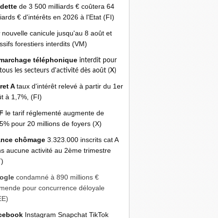
 dette
de 3 500 milliards € coûtera 64
liards € d'intérêts en 2026 à l'Etat (FI)
r
nouvelle canicule jusqu'au 8 août et
sifs forestiers interdits (VM)
marchage téléphonique
interdit pour
 tous les secteurs d'activité dès août (X)
ret A
taux d'intérêt relevé à partir du 1er
t à 1,7%, (FI)
F
le tarif réglementé augmente de
5% pour 20 millions de foyers (X)
ance chômage
3.323.000 inscrits cat A
s aucune activité au 2ème trimestre
)
ogle
condamné à 890 millions €
mende pour concurrence déloyale
EE)
cebook
Instagram Snapchat TikTok