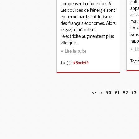
cult
compenser la chute du CA.
appa
Les courbes de l’énergie sont
et jo
en berne par le patriotisme
mauv
des français économes. Alors
un s
le gaz, le pétrole et
sans
l’électricité augmentent plus
rappe
vite que...
Li
Lire la suite
Tag(s
Tag(s) :
#Société
1
2
3
4
5
6
7
8
<<
<
90
91
92
93
0
0
0
0
0
0
0
0