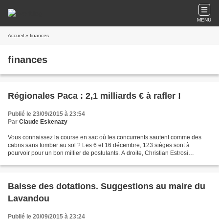
MENU
Accueil
» finances
finances
Régionales Paca : 2,1 milliards € à rafler !
Publié le 23/09/2015 à 23:54
Par
Claude Eskenazy
Vous connaissez la course en sac où les concurrents sautent comme des
cabris sans tomber au sol ? Les 6 et 16 décembre, 123 sièges sont à
pourvoir pour un bon millier de postulants. A droite, Christian Estrosi
casaque bleue (Les Républicains-UDI); Noël...
Baisse des dotations. Suggestions au maire du
Lavandou
Publié le 20/09/2015 à 23:24