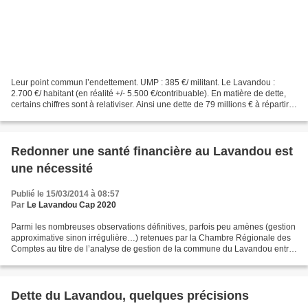
Leur point commun l’endettement. UMP : 385 €/ militant. Le Lavandou :
2.700 €/ habitant (en réalité +/- 5.500 €/contribuable). En matière de dette,
certains chiffres sont à relativiser. Ainsi une dette de 79 millions € à répartir
entre les 205.000 militants...
Redonner une santé financière au Lavandou est
une nécessité
Publié le 15/03/2014 à 08:57
Par
Le Lavandou Cap 2020
Parmi les nombreuses observations définitives, parfois peu amènes (gestion
approximative sinon irrégulière…) retenues par la Chambre Régionale des
Comptes au titre de l’analyse de gestion de la commune du Lavandou entre
2002 et 2010, figurait le constat...
Dette du Lavandou, quelques précisions