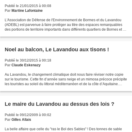
Publié le 21/01/2015 à 00:08
Par
Martine Lafontaine
L'Association de Défense de l'Environnement de Bormes et du Lavandou
(ADEBL) est parvenue à faire protéger au titre des espaces remarquables
des portions de territoire importants dans différents quartiers de Bornes et du
Lavandou, souvent situés sur les...
Noel au balcon, Le Lavandou aux tisons !
Publié le 30/12/2015 à 00:18
Par
Claude Eskenazy
Au Lavandou, le changement climatique doit nous faire réviser notre copie
sur le tourisme. Cette fin d’année sans neige et un mimosa précoce précipite
les touristes au soleil du littoral méditerranéen et de la côte d’Aquitaine.
Hélas les communes varoises...
Le maire du Lavandou au dessus des lois ?
Publié le 09/12/2009 à 00:02
Par
Gilles Allais
La belle affaire que celle du "ras le Bol des Sables" ! Des tonnes de sable