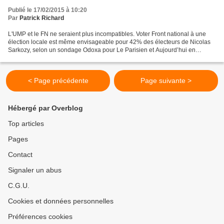
Publié le 17/02/2015 à 10:20
Par
Patrick Richard
L'UMP et le FN ne seraient plus incompatibles. Voter Front national à une
élection locale est même envisageable pour 42% des électeurs de Nicolas
Sarkozy, selon un sondage Odoxa pour Le Parisien et Aujourd’hui en
France. La tentation frontiste est encore...
< Page précédente
Page suivante >
Hébergé par Overblog
Top articles
Pages
Contact
Signaler un abus
C.G.U.
Cookies et données personnelles
Préférences cookies