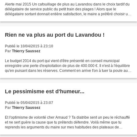
Alerte mai 2015 Un cafouillage de plus au Lavandou dans le choix tardif du
délégataire de service public du petit train des plages ! Alors que le
délégataire sortant donnait entière satisfaction, le maire a préféré choisir un
autre candidat, porteur d'une...
Rien ne va plus au port du Lavandou !
Publié le 10/04/2015 à 23:10
Par
Thierry Saussez
Le budget 2014 du port qui vient d'être présenté en conseil municipal
enregistre une perte d'exploitation de plus de 400.000 €. Il n'est à l'équilibre
qu'en puisant dans les réserves. Comment en arrive t'on à tuer la poule aux
œufs d'or ? Il y a d'abord...
Le pessimisme est d'humeur...
Publié le 05/04/2015 à 23:07
Par
Thierry Saussez
Et l'optimisme de volonté cher Arnaud ? Ta diatribe sent un peu le réchauffé
et ne sert guère la cause que tu prétends défendre. Voilà même que tu
reprends les arguments du maire sur mes habitudes des plateaux de
télévision alors que lui, comme il dit,...