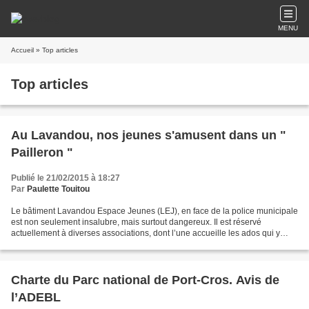
MENU
Accueil
» Top articles
Top articles
Au Lavandou, nos jeunes s'amusent dans un "
Pailleron "
Publié le 21/02/2015 à 18:27
Par
Paulette Touitou
Le bâtiment Lavandou Espace Jeunes (LEJ), en face de la police municipale
est non seulement insalubre, mais surtout dangereux. Il est réservé
actuellement à diverses associations, dont l’une accueille les ados qui y
jouent au ping-pong plusieurs fois...
Charte du Parc national de Port-Cros. Avis de
l’ADEBL