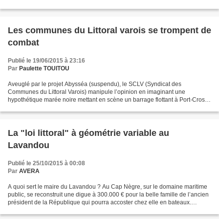
alternativement de records de chaleur,...
Les communes du Littoral varois se trompent de
combat
Publié le 19/06/2015 à 23:16
Par
Paulette TOUITOU
Aveuglé par le projet Abysséa (suspendu), le SCLV (Syndicat des
Communes du Littoral Varois) manipule l’opinion en imaginant une
hypothétique marée noire mettant en scène un barrage flottant à Port-Cros.
Cette posture caricaturale d'élus en mal de médiatisation...
La "loi littoral" à géométrie variable au
Lavandou
Publié le 25/10/2015 à 00:08
Par
AVERA
A quoi sert le maire du Lavandou ? Au Cap Nègre, sur le domaine maritime
public, se reconstruit une digue à 300.000 € pour la belle famille de l’ancien
président de la République qui pourra accoster chez elle en bateaux.
L’autorisation aurait été donnée...