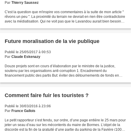
Par
Thierry Saussez
C'est la question que m'inspire vos commentaires à la suite de mon article "
rêvons un peu ". La proximité du terrain ne devrait en rien être contradictoire
avec la médiatisation. Qui ne voit pas que le Lavandou aurait bien besoin
d'une promotion économique...
Future moralisation de la vie publique
Publié le 25/05/2017 à 00:53
Par
Claude Eskenazy
Douze projets sont en cours d’élaboration par le ministre de la justice,
soutenu par les organisations anti-corruption 1. Encadrement du
financement public des partis But: éviter des détournements de fonds en
interdisant aux partis de consentir des prêts...
Comment faire fuir les touristes ?
Publié le 30/03/2016 à 23:06
Par
France Gallois
Le petit rapporteur s’est fendu, sur ordre, d’une page entière le 25 mars pour
jeter un seau d’eau sur les mécontents du maire de Bormes. L’objet de la
discorde est la fin de la gratuité d’une partie du parking de la Favière (1000