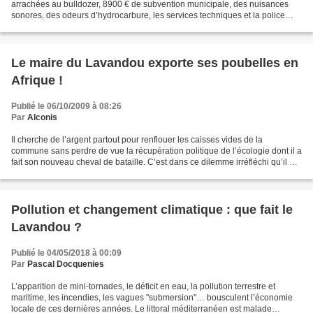
arrachées au bulldozer, 8900 € de subvention municipale, des nuisances
sonores, des odeurs d’hydrocarbure, les services techniques et la police
municipale mobilisés (combien pour...
Le maire du Lavandou exporte ses poubelles en
Afrique !
Publié le 06/10/2009 à 08:26
Par
Alconis
Il cherche de l’argent partout pour renflouer les caisses vides de la
commune sans perdre de vue la récupération politique de l’écologie dont il a
fait son nouveau cheval de bataille. C’est dans ce dilemme irréfléchi qu’il a
revendu notre vieux bus Unic...
Pollution et changement climatique : que fait le
Lavandou ?
Publié le 04/05/2018 à 00:09
Par
Pascal Docquenies
L’apparition de mini-tornades, le déficit en eau, la pollution terrestre et
maritime, les incendies, les vagues "submersion"… bousculent l’économie
locale de ces dernières années. Le littoral méditerranéen est malade