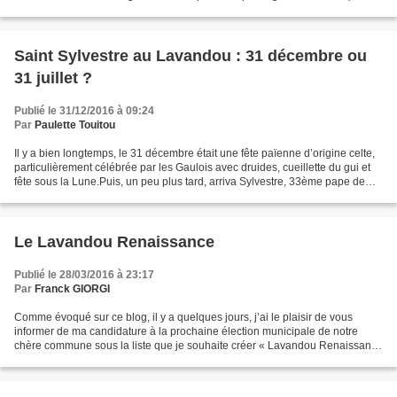
places). C’est que coincé...
Saint Sylvestre au Lavandou : 31 décembre ou
31 juillet ?
Publié le 31/12/2016 à 09:24
Par
Paulette Touitou
Il y a bien longtemps, le 31 décembre était une fête païenne d’origine celte,
particulièrement célébrée par les Gaulois avec druides, cueillette du gui et
fête sous la Lune.Puis, un peu plus tard, arriva Sylvestre, 33ème pape de
314 à 335, pendant le...
Le Lavandou Renaissance
Publié le 28/03/2016 à 23:17
Par
Franck GIORGI
Comme évoqué sur ce blog, il y a quelques jours, j’ai le plaisir de vous
informer de ma candidature à la prochaine élection municipale de notre
chère commune sous la liste que je souhaite créer « Lavandou Renaissance
». Certains diront que 4 ans avant...