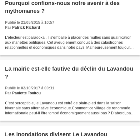
Pourquoi confions-nous notre avenir à des
mythomanes ?
Publié le 21/05/2015 à 10:57
Par
Patrick Richard
L'électeur est paradoxal. Il s’emballe à placer des mufles sans qualification
aux manettes politiques. Cet aveuglement conduit à des catastrophes
relationnelles et économiques dans notre pays. Malheureusement toujours à
postériori ! Ainsi la France recule...
La mairie est-elle fautive du déclin du Lavandou
?
Publié le 02/10/2017 à 00:31
Par
Paulette Touitou
C’est perceptible, le Lavandou est entré de plain-pied dans la saison
hivernale sans alternative économique.Comment ce village de renommée
internationale peut-il être tombé économiquement aussi bas ? D’abord, par
l’usure du pouvoir d'une équipe municipale...
Les inondations divisent Le Lavandou