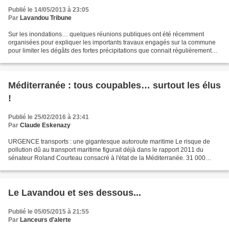
Publié le 14/05/2013 à 23:05
Par
Lavandou Tribune
Sur les inondations… quelques réunions publiques ont été récemment
organisées pour expliquer les importants travaux engagés sur la commune
pour limiter les dégâts des fortes précipitations que connait régulièrement
notre village. Quel constat pouvons-nous...
Méditerranée : tous coupables… surtout les élus
!
Publié le 25/02/2016 à 23:41
Par
Claude Eskenazy
URGENCE transports : une gigantesque autoroute maritime Le risque de
pollution dû au transport maritime figurait déjà dans le rapport 2011 du
sénateur Roland Courteau consacré à l'état de la Méditerranée. 31 000
routes maritimes effectuées par 13 000...
Le Lavandou et ses dessous...
Publié le 05/05/2015 à 21:55
Par
Lanceurs d'alerte